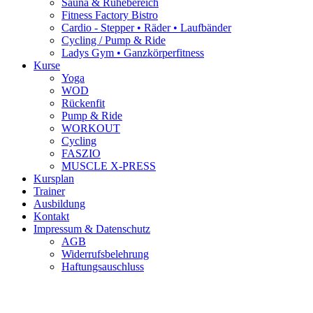
Sauna & Ruhebereich
Fitness Factory Bistro
Cardio - Stepper • Räder • Laufbänder
Cycling / Pump & Ride
Ladys Gym • Ganzkörperfitness
Kurse
Yoga
WOD
Rückenfit
Pump & Ride
WORKOUT
Cycling
FASZIO
MUSCLE X-PRESS
Kursplan
Trainer
Ausbildung
Kontakt
Impressum & Datenschutz
AGB
Widerrufsbelehrung
Haftungsauschluss