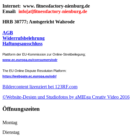
Internet: www. fitnessfactory-nienburg.de
Email:
info
[at]
fitnessfactory-nienburg.de
HRB 30777; Amtsgericht Walsrode
AGB
Widerrufsbelehrung
Haftungsausschluss
Plattform der EU-Kommission zur Online-Streitbeilegung;
www.ec.europa.eu/consumers/odr
The EU Online Dispute Resolution Platform:
https://webgate.ec.europa.eu/odr/
Bildercontent lizenziert bei 123RF.com
©Website-Design und Studiofotos by aMIEga Creativ Video 2016
Öffnungszeiten
Montag
Dienstag