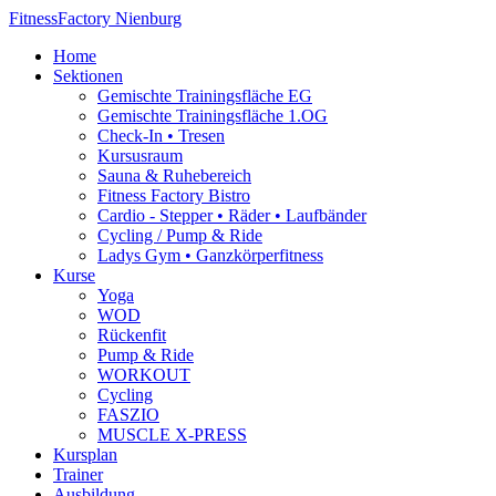
Fitness
Factory Nienburg
Home
Sektionen
Gemischte Trainingsfläche EG
Gemischte Trainingsfläche 1.OG
Check-In • Tresen
Kursusraum
Sauna & Ruhebereich
Fitness Factory Bistro
Cardio - Stepper • Räder • Laufbänder
Cycling / Pump & Ride
Ladys Gym • Ganzkörperfitness
Kurse
Yoga
WOD
Rückenfit
Pump & Ride
WORKOUT
Cycling
FASZIO
MUSCLE X-PRESS
Kursplan
Trainer
Ausbildung