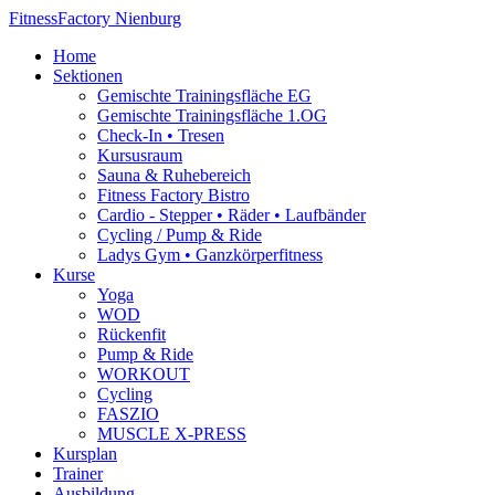
Fitness
Factory Nienburg
Home
Sektionen
Gemischte Trainingsfläche EG
Gemischte Trainingsfläche 1.OG
Check-In • Tresen
Kursusraum
Sauna & Ruhebereich
Fitness Factory Bistro
Cardio - Stepper • Räder • Laufbänder
Cycling / Pump & Ride
Ladys Gym • Ganzkörperfitness
Kurse
Yoga
WOD
Rückenfit
Pump & Ride
WORKOUT
Cycling
FASZIO
MUSCLE X-PRESS
Kursplan
Trainer
Ausbildung